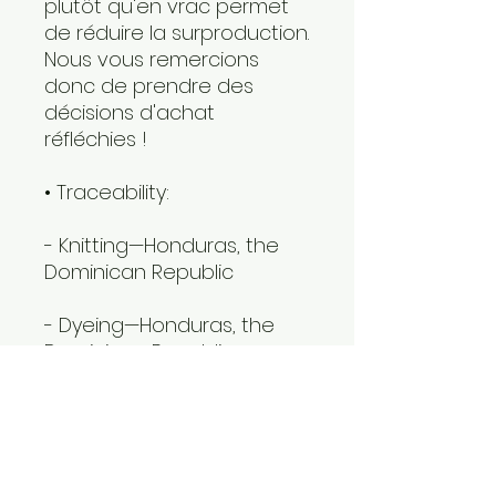
plutôt qu'en vrac permet 
de réduire la surproduction. 
Nous vous remercions 
donc de prendre des 
décisions d'achat 
réfléchies !
• Traceability:
- Knitting—Honduras, the 
Dominican Republic
- Dyeing—Honduras, the 
Dominican Republic
- Manufacturing—
Nicaragua, Honduras, Haiti, 
El Salvador, or the 
Dominican Republic