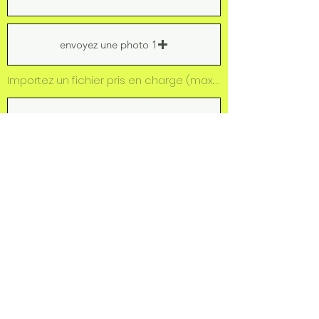
envoyez une photo 1
Importez un fichier pris en charge (max. 15 Mo)
envoyer une vidéo
Importez un fichier pris en charge (max. 15 Mo)
envoyer photo 2
Importez un fichier pris en charge (max. 15 Mo)
Envoyer