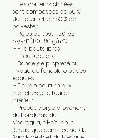
 - Les couleurs chinées 
sont composées de 50 % 
de coton et de 50 % de 
polyester.
 - Poids du tissu : 5.0-5.3 
oz/yd² (170-180 g/m²) 
 - Fil à bouts libres
 - Tissu tubulaire
 - Bande de propreté au 
niveau de l'encolure et des 
épaules
 - Double couture aux 
manches et à l'ourlet 
inférieur
 - Produit vierge provenant 
du Honduras, du 
Nicaragua, d'Haïti, de la 
République dominicaine, du 
Bangladesh et du Mexique.