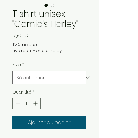
T shirt unisex
"Comic's Harley"
Prix
17,90 €
TVA Incluse
|
Livraison Mondial relay
Size
*
Quantité
*
Ajouter au panier