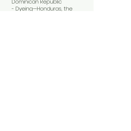
Dominican Republic
- Dyeing—Honduras, the 
Dominican Republic
- Manufacturing—
Nicaragua, Honduras, Haiti, 
El Salvador, or the 
Dominican Republic
• Contains 0% recycled 
polyester
• Contains 0% dangerous 
substances
Age restrictions: For adults
EU Warranty: 2 years
Other compliance 
information: Meets the 
flammability, lead, 
cadmium, phthalates and 
formaldehyde level 