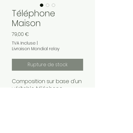
Téléphone
Maison
Prix
79,00 €
TVA Incluse
|
Livraison Mondial relay
Rupture de stock
Composition sur base d'un
véritable téléphone
vintage d'une pop funko E.T
avec son téléphone
Collage de tabloids sur les
Ovnis et les Extra-
terrestres.