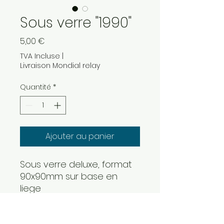
Sous verre "1990"
Prix
5,00 €
TVA Incluse
|
Livraison Mondial relay
Quantité
*
Ajouter au panier
Sous verre deluxe, format
90x90mm sur base en
liege
image haute définition
sous une couche