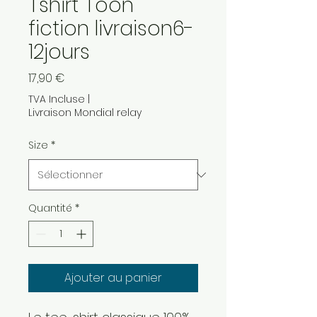
Tshirt Toon
fiction livraison6-
12jours
Prix
17,90 €
TVA Incluse
|
Livraison Mondial relay
Size
*
Quantité
*
Ajouter au panier