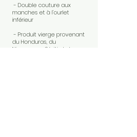
 - Double couture aux 
manches et à l'ourlet 
inférieur
 - Produit vierge provenant 
du Honduras, du 
Nicaragua, d'Haïti, de la 
République dominicaine, du 
Bangladesh et du Mexique.
Livraison sous 6 à 12 jours
• Traceability:
- Knitting—Honduras, the 
Dominican Republic