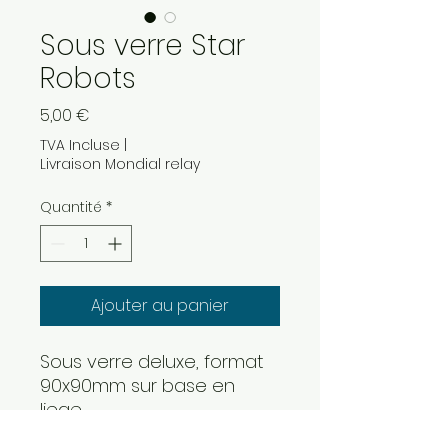
Sous verre Star
Robots
Prix
5,00 €
TVA Incluse
|
Livraison Mondial relay
Quantité
*
Ajouter au panier
Sous verre deluxe, format
90x90mm sur base en
liege
image haute définition