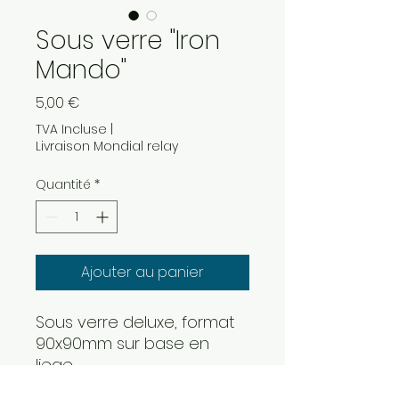
Sous verre "Iron
Mando"
Prix
5,00 €
TVA Incluse
|
Livraison Mondial relay
Quantité
*
Ajouter au panier
Sous verre deluxe, format
90x90mm sur base en
liege
image haute définition