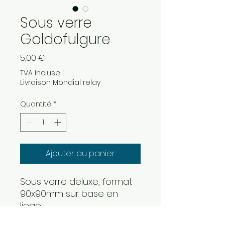
Sous verre
Goldofulgure
Prix
5,00 €
TVA Incluse
|
Livraison Mondial relay
Quantité
*
Ajouter au panier
Sous verre deluxe, format
90x90mm sur base en
liege
image haute définition