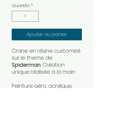
Quantité
*
Ajouter au panier
Crane en résine customisé
sur le theme de
Spiderman
. Création
unique réalisée à la main
Peinture aéro, acrylique,
posca et collage de
comics originaux. Vernis
brillant.
Format 15x11x13