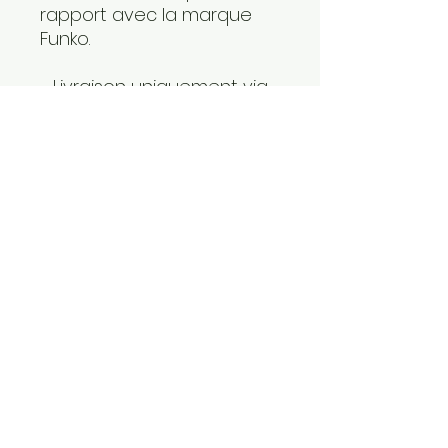
rapport avec la marque
Funko.
- Livraison uniquement via
le réseau Mondial Relay,
n'hesitez pas à nous
communiquer le Relais de
votre choix pour
l'expédition (sous réserve
de disponibilité dans le
réseau).
-photo non contractuelle ,
le modéle commandé
pourra comporter des
différences de teintes , de
postures et d'accessoires
car même si nous
recréeons des figurines