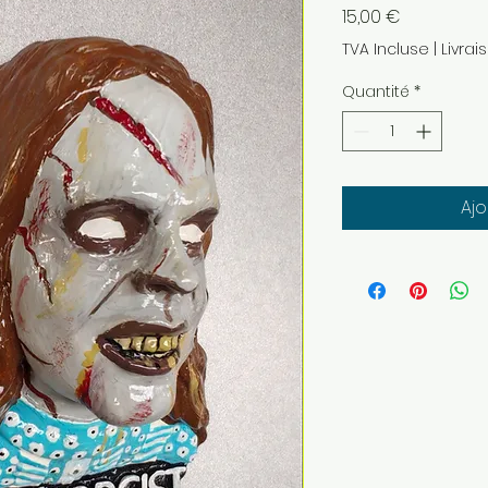
Prix
15,00 €
TVA Incluse
|
Livrai
Quantité
*
Ajo