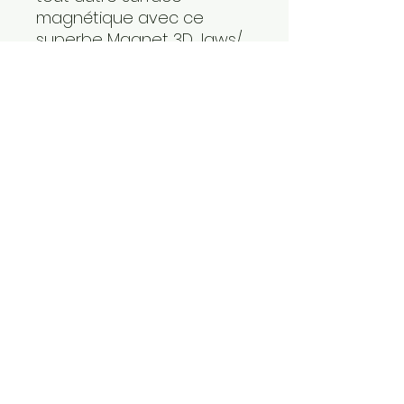
magnétique avec ce
superbe Magnet 3D Jaws/
Les dents de la mer / Bruce
le requin
----------
taille approximative : de 5
à 7 cm de largeur pour 5 à
7 cm de hauteur, épaisseur
variable selon des
modèles (max 7cm).
----------
Frais de port OFFERTS à
partir de 3 magnets
commandées
---------
Expédition en petit colis
protégé via mondial relay