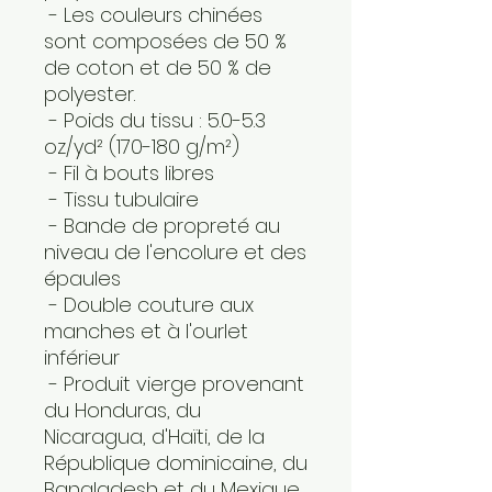
 - Les couleurs chinées 
sont composées de 50 % 
de coton et de 50 % de 
polyester.
 - Poids du tissu : 5.0-5.3 
oz/yd² (170-180 g/m²) 
 - Fil à bouts libres
 - Tissu tubulaire
 - Bande de propreté au 
niveau de l'encolure et des 
épaules
 - Double couture aux 
manches et à l'ourlet 
inférieur
 - Produit vierge provenant 
du Honduras, du 
Nicaragua, d'Haïti, de la 
République dominicaine, du 
Bangladesh et du Mexique.