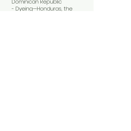
Dominican Republic
- Dyeing—Honduras, the 
Dominican Republic
- Manufacturing—
Nicaragua, Honduras, Haiti, 
El Salvador, or the 
Dominican Republic
• Contains 0% recycled 
polyester
• Contains 0% dangerous 
substances
Age restrictions: For adults
EU Warranty: 2 years
Other compliance 
information: Meets the 
flammability, lead, 
cadmium, phthalates and 
formaldehyde level 