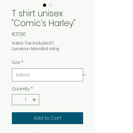
T shirt unisex
"Comic's Harley"
Price
€17.90
Sales Tax Included
|
Livraison Mondial relay
Size
*
Quantity
*
Add to Cart