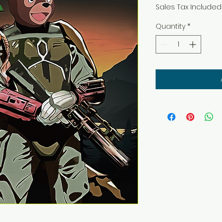
Sales Tax Included
Quantity
*