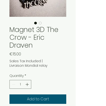
Magnet 3D The
Crow - Eric
Draven
Price
€15.00
Sales Tax Included
|
Livraison Mondial relay
Quantity
*
Add to Cart