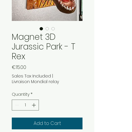
Magnet 3D
Jurassic Park - T
Rex
Price
€15.00
Sales Tax Included
|
Livraison Mondial relay
Quantity
*
Add to Cart