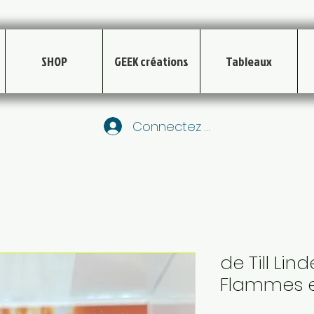
SHOP
GEEK créations
Tableaux
Connectez vous
de Till Lin
Flammes ed