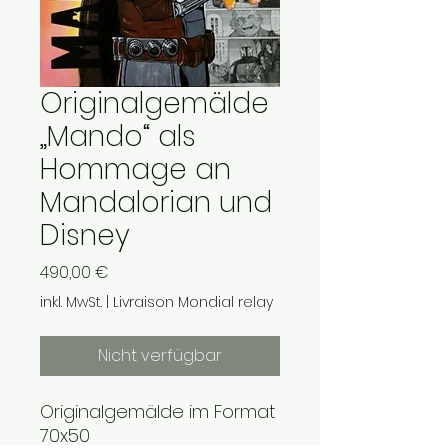
Originalgemälde
„Mando“ als
Hommage an
Mandalorian und
Disney
Preis
490,00 €
inkl. MwSt.
|
Livraison Mondial relay
Nicht verfügbar
Originalgemälde im Format
70x50