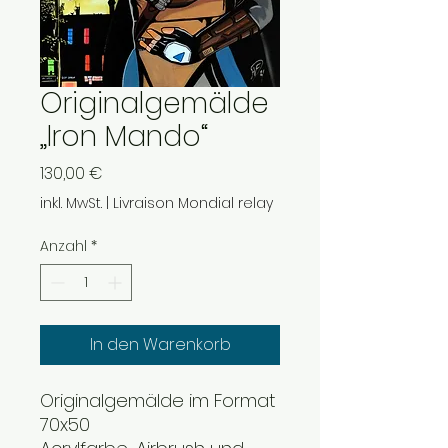
Originalgemälde
„Iron Mando“
Preis
130,00 €
inkl. MwSt.
|
Livraison Mondial relay
Anzahl
*
In den Warenkorb
Originalgemälde im Format
70x50