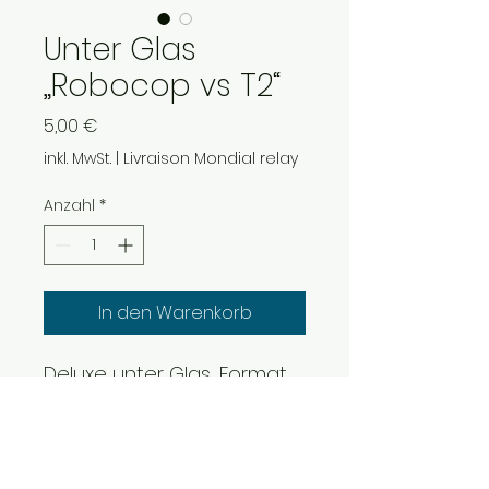
Unter Glas
„Robocop vs T2“
Preis
5,00 €
inkl. MwSt.
|
Livraison Mondial relay
Anzahl
*
In den Warenkorb
Deluxe unter Glas, Format
90x90mm auf Korkbasis
Hochauflösendes Bild unter
einer Schutzschicht aus
Glanzlack.