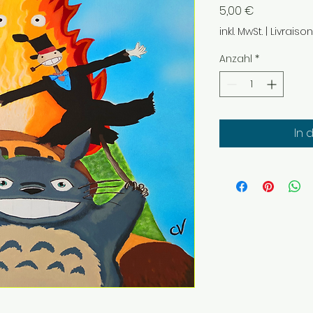
Preis
5,00 €
inkl. MwSt.
|
Livraiso
Anzahl
*
In 