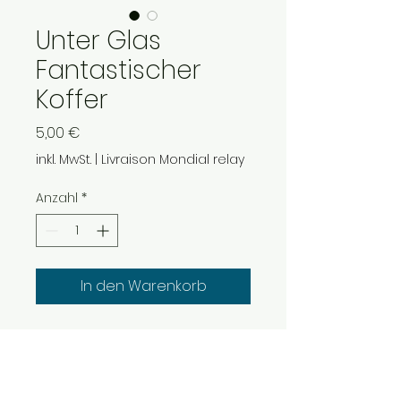
Unter Glas
Fantastischer
Koffer
Preis
5,00 €
inkl. MwSt.
|
Livraison Mondial relay
Anzahl
*
In den Warenkorb
Deluxe unter Glas, Format
90x90mm auf Korkbasis
Hochauflösendes Bild unter
einer Schutzschicht aus