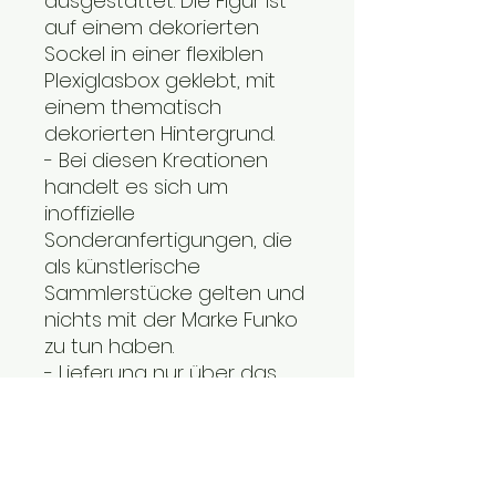
ausgestattet. Die Figur ist
auf einem dekorierten
Sockel in einer flexiblen
Plexiglasbox geklebt, mit
einem thematisch
dekorierten Hintergrund.
- Bei diesen Kreationen
handelt es sich um
inoffizielle
Sonderanfertigungen, die
als künstlerische
Sammlerstücke gelten und
nichts mit der Marke Funko
zu tun haben.
- Lieferung nur über das
Mondial Relay-Netzwerk.
Zögern Sie nicht, uns das
Relay Ihrer Wahl für den
Versand mitzuteilen