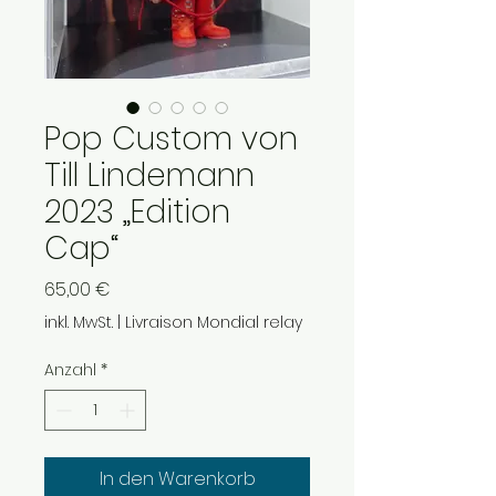
Pop Custom von
Till Lindemann
2023 „Edition
Cap“
Preis
65,00 €
inkl. MwSt.
|
Livraison Mondial relay
Anzahl
*
In den Warenkorb