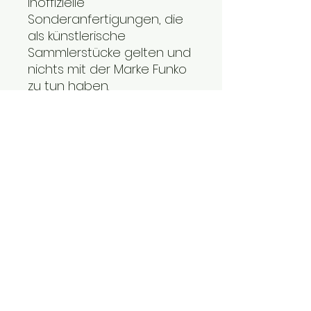
inoffizielle
Sonderanfertigungen, die
als künstlerische
Sammlerstücke gelten und
nichts mit der Marke Funko
zu tun haben.
Versand per
Mondial Relay
nur
im geschützten
Kartonformat 30x25x25
Zögern Sie nicht, uns das
Relay Ihrer Wahl für den
Versand mitzuteilen
(vorbehaltlich der
Verfügbarkeit der Stelle
während des Versands).
Bei dem nicht
vertraglichen Foto kann
das bestellte Modell
Unterschiede in Farbe,