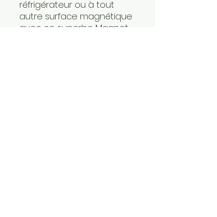
réfrigérateur ou à tout
autre surface magnétique
avec ce superbe Magnet
3D Ghostbusters - StayPuff
- bonhomme Chamallow
------------
taille approximative : de 5
à 7 cm de largeur pour 5 à
7 cm de hauteur, épaisseur
variable selon des
modèles (max 7cm).
----------
Frais de port OFFERTS à
partir de 3 magnets
commandées
---------
Expédition en petit colis
protégé via mondial relay