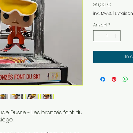
Preis
89,00 €
inkl. MwSt.
|
Livraiso
Anzahl
*
In 
de Dusse - Les bronzés font du
siège,